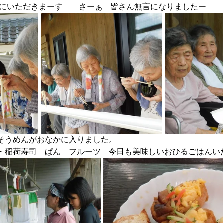
同時にいただきまーす　　さーぁ　皆さん無言になりましたー
そうめんがおなかに入りました。
・稲荷寿司　ぱん　フルーツ　今日も美味しいおひるごはんい