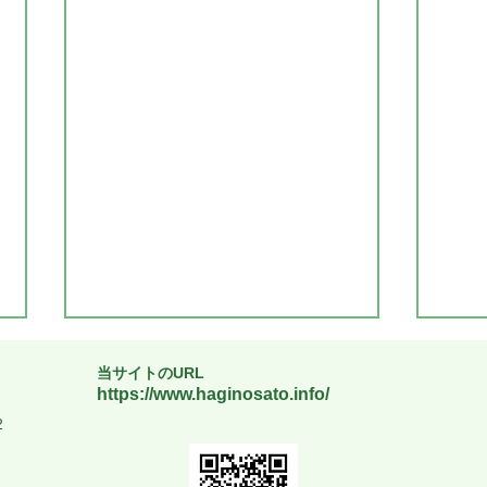
当サイトのURL
https://www.haginosato.info/
2