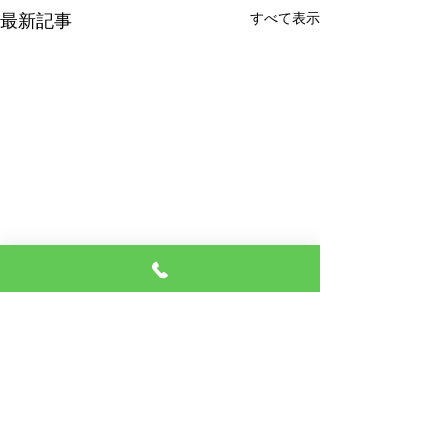
すべて表示
最新記事
一般社団法人 未来会
グループホーム はぎの里
〒861-0161 熊本市北区植木町鞍掛1782