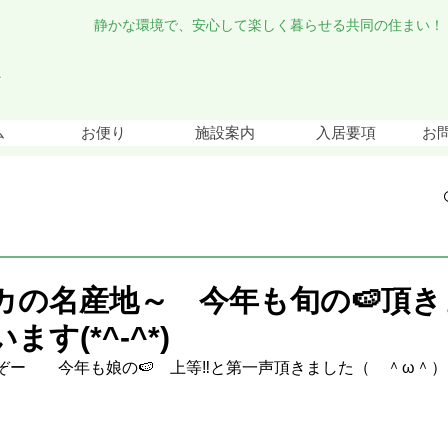
静かな環境で、安心して楽しく暮らせる共同の住まい！
ム
お便り
施設案内
入居要項
お
カの名産地～ 今年も旬の🍉頂
す(*^-^*)
ぞー　　今年も娘の🍉　上等‼と第一声頂きました（　＾ω＾