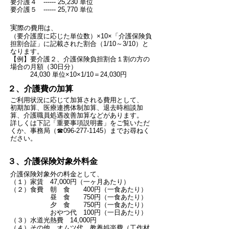
要介護４ ------ 25,230 単位
​要介護５ ------ 25,770 単位
実
際の費用は、
（要介護度に応じた単位数）
×
10
×
「介護保険負
担割合証」に記載された割合（1/10～3/10）
と
なります。
【例】要介護２、介護保険負担割合１割の方の
場合の月額（30日分）
24,030 単位×10×1/10＝24,030円
２、介護費の加算
ご利用状況に応じて加算される費用として、
初期加算、医療連携体制加算、退去時相談加
算、介護職員処遇改善加算などがあります。
詳しくは下記「重要事項説明書」をご覧いただ
くか、事務局（☎096-277-1145）までお尋ねく
ださい。
３、介護保険対象外料金
介護保険対象外の料金として、
（１）家賃 47,000円（一ヶ月あたり）
（２）食費 朝 食 400円（一食あたり）
昼 食 750円（一食あたり）
夕 食 750円（一食あたり）
おやつ代 100円（一日あたり）
（３）水道光熱費 14,000円
（４）その他、オムツ代、教養娯楽費（工作材